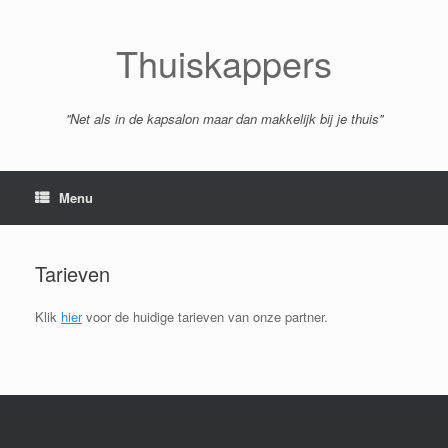
Spring
naar
inhoud
Thuiskappers
''Net als in de kapsalon maar dan makkelijk bij je thuis''
Menu
Tarieven
Klik
hier
voor de huidige tarieven van onze partner.